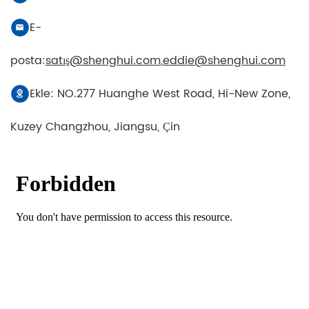
E-
posta:
satış@shenghui.com
,
eddie@shenghui.com
Ekle: NO.277 Huanghe West Road, Hi-New Zone,
Kuzey Changzhou, Jiangsu, Çin