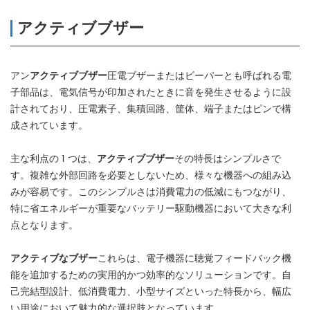
アクティブブザー
アン
アクティブブザー
圧電ブザーまたはビーパーとも呼ばれる電
子部品は、電気信号が印加されたときに音を発生させるように設
計されており、圧電素子、集積回路、筐体、端子またはピンで構
成されています。
主な利点の 1 つは、
アクティブブザー
その特長はシンプルさで
す。複雑な外部回路を必要としないため、様々な機器への組み込
みが容易です。このシンプルさは消費電力の低減にもつながり、
特に省エネルギーが重要なバッテリー駆動機器において大きな利
点となります。
アクティブなブザー
これらは、電子機器に聴覚フィードバック機
能を追加するための実用的かつ効率的なソリューションです。自
己完結型設計、低消費電力、小型サイズといった特長から、幅広
い用途において魅力的な選択肢となっています。