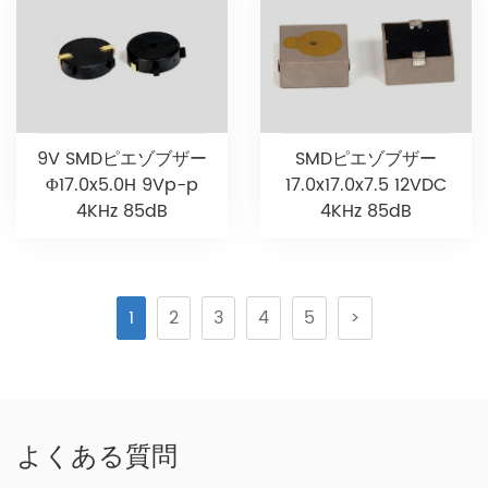
9V SMDピエゾブザー
SMDピエゾブザー
Φ17.0x5.0H 9Vp-p
17.0x17.0x7.5 12VDC
4KHz 85dB
4KHz 85dB
1
2
3
4
5
>
よくある質問