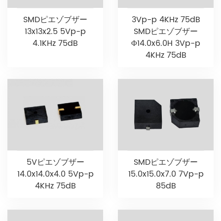
SMDピエゾブザー
3Vp-p 4KHz 75dB
13x13x2.5 5Vp-p
SMDピエゾブザー
4.1KHz 75dB
Φ14.0x6.0H 3Vp-p
4KHz 75dB
5Vピエゾブザー
SMDピエゾブザー
14.0x14.0x4.0 5Vp-p
15.0x15.0x7.0 7Vp-p
4KHz 75dB
85dB