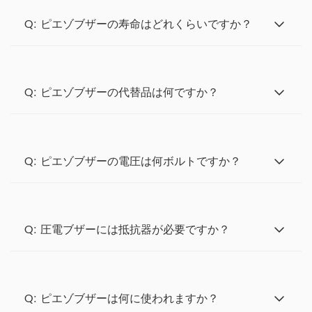
ピエゾブザーの寿命はどれくらいですか？
ピエゾブザーの代替品は何ですか？
ピエゾブザーの電圧は何ボルトですか？
圧電ブザーには抵抗器が必要ですか？
ピエゾブザーは何に使われますか？