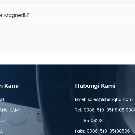
er Magnetik?
n Kami
Hubungi Kami
AH
Emel:
sales@shenghui.com
ANG KAMI
Tel:
0086-519-85118108 008
DUK
85108218
TA
Faks:
0086-519-85108596