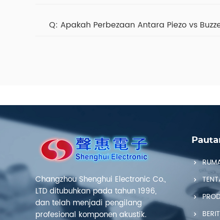
Apakah Perbezaan Antara Piezo vs Buzz
Pauta
RUM
Changzhou Shenghui Electronic Co.,
TENT
LTD ditubuhkan pada tahun 1996,
PRO
dan telah menjadi pengilang
BERI
profesional komponen akustik.