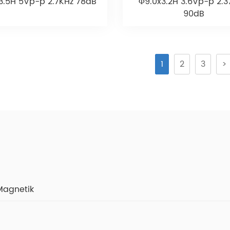
3.5H 5Vp-p 2.7KHz 78dB
Φ9.0x3.2H 3.6Vp-p 2.3
90dB
1
2
3
>
Magnetik