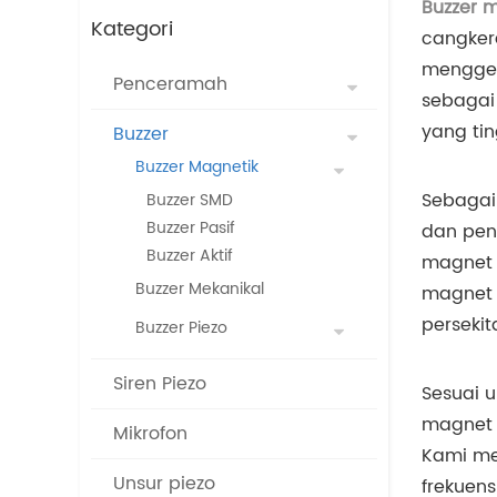
Buzzer 
Kategori
cangker
mengger
Penceramah
sebagai
yang tin
Buzzer
Buzzer Magnetik
Sebagai
Buzzer SMD
Buzzer Pasif
dan peng
Buzzer Aktif
magnet 
Buzzer Mekanikal
magnet a
perseki
Buzzer Piezo
Siren Piezo
Sesuai u
magnet 
Mikrofon
Kami me
Unsur piezo
frekuens