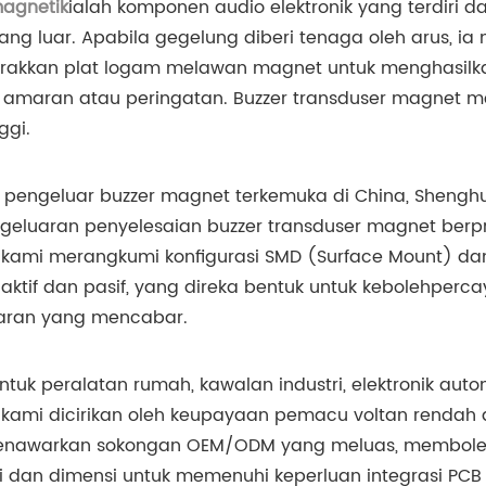
magnetik
ialah komponen audio elektronik yang terdiri 
ang luar. Apabila gegelung diberi tenaga oleh arus, 
akkan plat logam melawan magnet untuk menghasilkan
 amaran atau peringatan. Buzzer transduser magnet me
ggi.
 pengeluar buzzer magnet terkemuka di China, Shenghu
eluaran penyelesaian buzzer transduser magnet berpre
kami merangkumi konfigurasi SMD (Surface Mount) dan 
ktif dan pasif, yang direka bentuk untuk kebolehperc
taran yang mencabar.
ntuk peralatan rumah, kawalan industri, elektronik auto
kami dicirikan oleh keupayaan pemacu voltan rendah d
nawarkan sokongan OEM/ODM yang meluas, membolehkan
i dan dimensi untuk memenuhi keperluan integrasi PCB