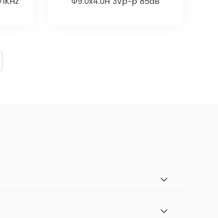
71KHz
Φ9.0x4.0H 3Vp-p 85dB